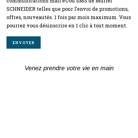
communications mail et/ou SMS de Muriel
h
SCHNEIDER telles que pour l’envoi de promotions,
o
n
offres, nouveautés. 1 fois par mois maximum. Vous
e
pourrez vous désinscrire en 1 clic à tout moment.
V
o
t
ENVOYER
r
e
1
Venez prendre votre vie en main