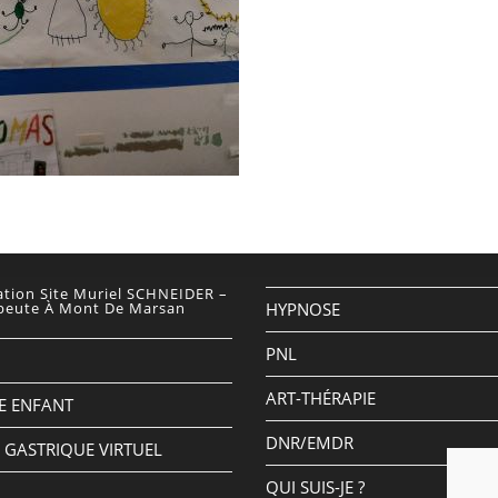
ation Site Muriel SCHNEIDER –
peute À Mont De Marsan
HYPNOSE
PNL
ART-THÉRAPIE
E ENFANT
DNR/EMDR
GASTRIQUE VIRTUEL
QUI SUIS-JE ?