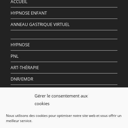
ACCUEIL
HYPNOSE ENFANT
ANNEAU GASTRIQUE VIRTUEL
HYPNOSE
PNL
ART-THÉRAPIE
DNR/EMDR
QUI SUIS-JE ?
Gérer le consentement aux
cookies
Politique de confidentialité
Nous utilisons des cookies pour optimiser notre site web et vous offrir un
meilleur service.
Mentions légales