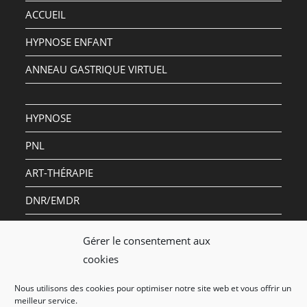
ACCUEIL
HYPNOSE ENFANT
ANNEAU GASTRIQUE VIRTUEL
HYPNOSE
PNL
ART-THÉRAPIE
DNR/EMDR
QUI SUIS-JE ?
Gérer le consentement aux
cookies
Politique de confidentialité
Nous utilisons des cookies pour optimiser notre site web et vous offrir un
meilleur service.
Mentions légales