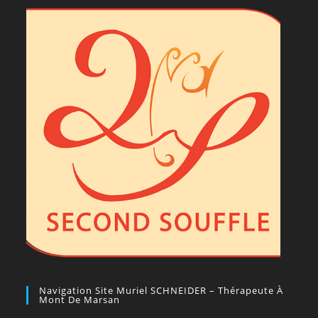
Navigation Site Muriel SCHNEIDER – Thérapeute À
Mont De Marsan