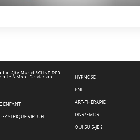
ation Site Muriel SCHNEIDER –
peute À Mont De Marsan
HYPNOSE
PNL
ART-THÉRAPIE
E ENFANT
DNR/EMDR
GASTRIQUE VIRTUEL
QUI SUIS-JE ?