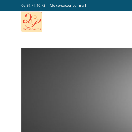
Skip
06.89.71.40.72
Me contacter par mail
to
content